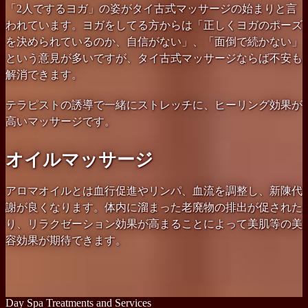
「2人でするヨガ」の姿がタイ古式マッサージの始まりと言
われています。ヨガをしてる方からは「正しくヨガのポーズ
を決められているのか、自信がない」、「面倒で続かない」
という意見が多いですが、タイ古式マッサージならば不安も
解消できます。
テラピストの誘導で一緒にストレッチに、ヒーリング効果が
高いマッサージです。
オイルマッサージ
アロマオイルとは血行促進やリンパ、血流を調整し、新陳代
謝が良くなります。体内に溜まった老廃物の排出が促された
り、リラクゼーション効果が高まることによって美肌等の美
容効果が期待できます。
Day Spa Treatments and Services