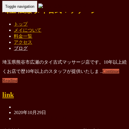
Toggle navigation
埼玉 広瀬 タイ古式マッサージ
埼玉 広瀬 タイ古式マッサージ メイ
トップ
メイについて
料金一覧
kwan
アクセス
2022年4月1日
ブログ
埼玉 広瀬 タイ古式マッサージ
埼玉県熊谷市広瀬のタイ古式マッサージ店です。10年以上続
くお店で歴10年以上のスタッフが提供いたしま ..
Continue
Reading
link
kwan
2020年10月29日
埼玉 広瀬 タイ古式マッサージ