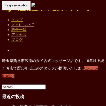
Toggle navigation
Tag: 埼玉 広瀬 タイ古式マッサージ
Home
- 埼玉 広瀬 タイ古式マッサージ
トップ
メイについて
埼玉 広瀬 タイ古式マッサージ メイ
料金一覧
アクセス
ブログ
kwan
2022年4月1日
埼玉 広瀬 タイ古式マッサージ
埼玉県熊谷市広瀬のタイ古式マッサージ店です。10年以上続
くお店で歴10年以上のスタッフが提供いたしま ..
Continue
Reading
最近の投稿