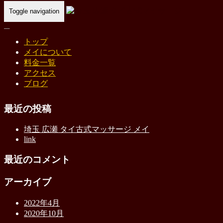
Toggle navigation
Home
-
タイ古…
トップ
メイについて
タイ古式マッサージ
料金一覧
アクセス
ブログ
最近の投稿
埼玉 広瀬 タイ古式マッサージ メイ
link
最近のコメント
アーカイブ
2022年4月
2020年10月